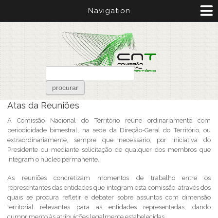
Passar para o conteúdo principal
Navigation
Formulário de pesquisa
procurar
Está aqui
Atas da Reuniões
A Comissão Nacional do Território reúne ordinariamente com
periodicidade bimestral, na sede da Direção-Geral do Território, ou
extraordinariamente, sempre que necessário, por iniciativa do
Presidente ou mediante solicitação de qualquer dos membros que
integram o núcleo permanente.
As reuniões concretizam momentos de trabalho entre os
representantes das entidades que integram esta comissão, através dos
quais se procura refletir e debater sobre assuntos com dimensão
territorial relevantes para as entidades representadas, dando
cumprimento às atribuições legalmente estabelecidas.