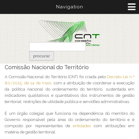
Passar para o conteúdo principal
Navigation
Formulário de pesquisa
procurar
Está aqui
Comissão Nacional do Território
A Comissão Nacional do Território (CNT) foi criada pelo
Decreto-Lei n.º
80/2015, de 14 de maio
, com a atribuição de coordenar a execução
da política nacional do ordenamento do território, sustentada em
indicadores qualitativos e quantitativos dos instrumentos de gestão
territorial, restrições de utilidade pública e servidões administrativas.
É um órgão colegial que funciona na dependência do membro do
Governo responsável pela área do ordenamento do território e é
composto por representantes de
entidades
com atribuições em
matéria de gestão territorial.