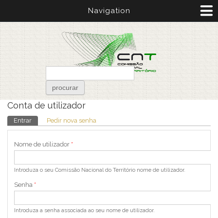
Passar para o conteúdo principal
Navigation
Formulário de pesquisa
procurar
Está aqui
Conta de utilizador
Separadores primários
Entrar
(separador ativo)
Pedir nova senha
Nome de utilizador
*
Introduza o seu Comissão Nacional do Território nome de utilizador.
Senha
*
Introduza a senha associada ao seu nome de utilizador.