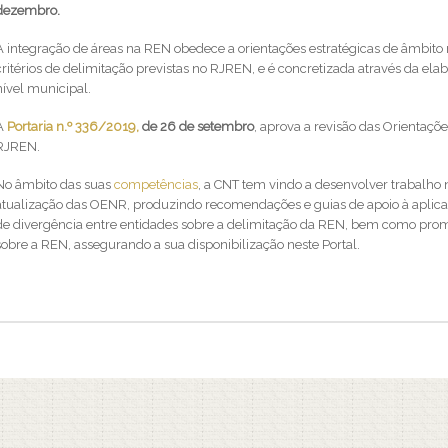
dezembro.
A integração de áreas na REN obedece a orientações estratégicas de âmbito n
critérios de delimitação previstas no RJREN, e é concretizada através da el
nível municipal.
A
Portaria n.º 336/2019,
de 26 de setembro
, aprova a revisão das Orientaçõ
RJREN.
No âmbito das suas
competências
, a CNT tem vindo a desenvolver trabalh
atualização das OENR, produzindo recomendações e guias de apoio à apli
de divergência entre entidades sobre a delimitação da REN, bem como pro
sobre a REN, assegurando a sua disponibilização neste Portal.