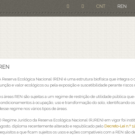
CNT
REN
Está aqui
REN
A Reserva Ecológica Nacional (REN) é uma estrutura biofísica que integra o 
função e valor ecológicos ou pela exposição e suscetibilidade perante riscos 
As áreas REN são sujeitas a um regime de restrição de utilidade pública qu
condicionamentos à ocupação, uso e transformação do solo, identificando os
desse regime nos vários tipos de áreas.
O Regime Jurídico da Reserva Ecológica Nacional (RJREN) em vigor foi insti
agosto, diploma recentemente alterado e republicado pelo
Decreto-Lei n.º 
requisitos a que ficam sujeitos os usos e ações compatíveis com a REN são d