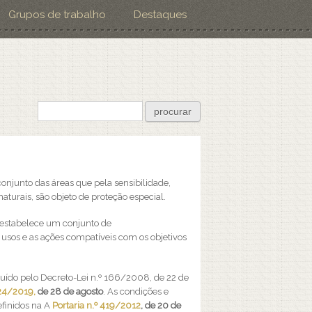
Grupos de trabalho
Destaques
Formulário de pesquisa
procurar
conjunto das áreas que pela sensibilidade,
naturais, são objeto de proteção especial.
e estabelece um conjunto de
 usos e as ações compatíveis com os objetivos
tuído pelo Decreto-Lei n.º 166/2008, de 22 de
124/2019,
de 28 de agosto
. As condições e
efinidos na A
Portaria n.º 419/2012
, de 20 de