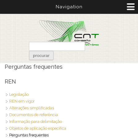
Passar para o conteúdo principal
Navigation
Formulário de pesquisa
procurar
Está aqui
Perguntas frequentes
REN
Legislação
REN em vigor
Alterações simplificadas
Documentos de referência
Informação para delimitação
Objetos de aplicação específica
Perguntas frequentes