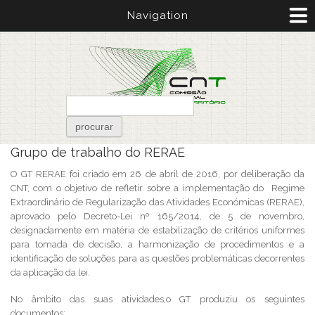
Passar para o conteúdo principal
Navigation
Formulário de pesquisa
procurar
Está aqui
Grupo de trabalho do RERAE
O GT RERAE foi criado em 26 de abril de 2016, por deliberação da
CNT, com o objetivo de refletir sobre a implementação do Regime
Extraordinário de Regularização das Atividades Económicas (RERAE),
aprovado pelo Decreto-Lei nº 165/2014, de 5 de novembro,
designadamente em matéria de estabilização de critérios uniformes
para tomada de decisão, a harmonização de procedimentos e a
identificação de soluções para as questões problemáticas decorrentes
da aplicação da lei.
No âmbito das suas atividades,o GT produziu os seguintes
documentos: