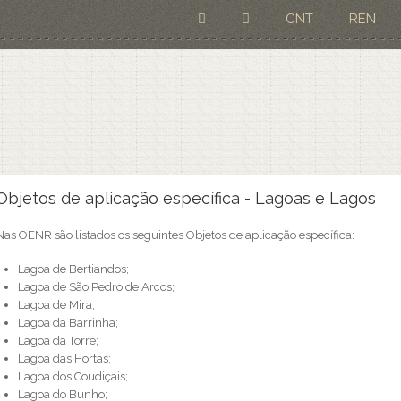
CNT
REN
Está aqui
Objetos de aplicação específica - Lagoas e Lagos
Nas OENR são listados os seguintes Objetos de aplicação específica:
Lagoa de Bertiandos;
Lagoa de São Pedro de Arcos;
Lagoa de Mira;
Lagoa da Barrinha;
Lagoa da Torre;
Lagoa das Hortas;
Lagoa dos Coudiçais;
Lagoa do Bunho;