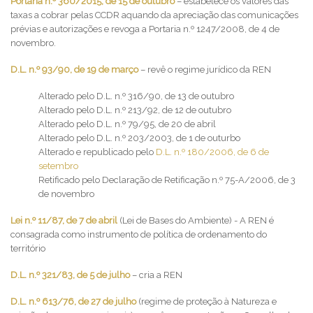
Portaria n.º 360/2015, de 15 de outubro
– estabelece os valores das
taxas a cobrar pelas CCDR aquando da apreciação das comunicações
prévias e autorizações e revoga a Portaria n.º 1247/2008, de 4 de
novembro.
D.L. n.º 93/90, de 19 de março
– revê o regime jurídico da REN
Alterado pelo D.L. n.º 316/90, de 13 de outubro
Alterado pelo D.L. n.º 213/92, de 12 de outubro
Alterado pelo D.L. n.º 79/95, de 20 de abril
Alterado pelo D.L. n.º 203/2003, de 1 de outurbo
Alterado e republicado pelo
D.L. n.º 180/2006, de 6 de
setembro
Retificado pelo Declaração de Retificação n.º 75-A/2006, de 3
de novembro
Lei n.º 11/87, de 7 de abril
(Lei de Bases do Ambiente) - A REN é
consagrada como instrumento de política de ordenamento do
território
D.L. n.º 321/83, de 5 de julho
– cria a REN
D.L. n.º 613/76, de 27 de julho
(regime de proteção à Natureza e