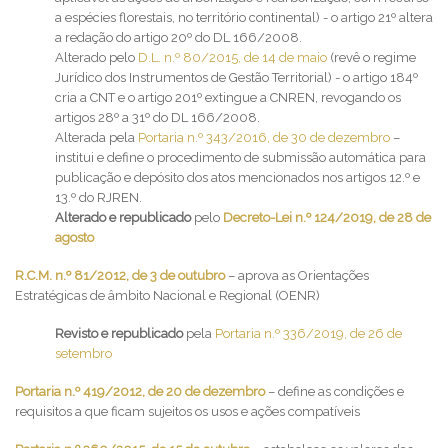
a espécies florestais, no território continental) - o artigo 21º altera
a redação do artigo 20º do DL 166/2008.
Alterado pelo
D.L. n.º 80/2015, de 14 de maio
(revê o regime
Jurídico dos Instrumentos de Gestão Territorial) - o artigo 184º
cria a CNT e o artigo 201º extingue a CNREN, revogando os
artigos 28º a 31º do DL 166/2008.
Alterada pela
Portaria n.º 343/2016, de 30 de dezembro
–
institui e define o procedimento de submissão automática para
publicação e depósito dos atos mencionados nos artigos 12.º e
13.º do RJREN.
Alterado e republicado
pelo
Decreto-Lei n.º 124/2019, de 28 de
agosto
R.C.M. n.º 81/2012, de 3 de outubro
– aprova as Orientações
Estratégicas de âmbito Nacional e Regional (OENR)
Revisto e republicado
pela
Portaria n.º 336/2019, de 26 de
setembro
Portaria n.º 419/2012, de 20 de dezembro
– define as condições e
requisitos a que ficam sujeitos os usos e ações compatíveis