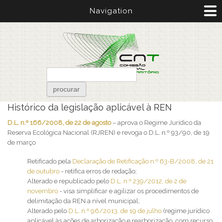
Passar para o conteúdo principal
Navigation
Formulário de pesquisa
procurar
Está aqui
Histórico da legislação aplicável à REN
D.L. n.º 166/2008, de 22 de agosto
– aprova o Regime Jurídico da
Reserva Ecológica Nacional (RJREN) e revoga o D.L. n.º 93/90, de 19
de março
Retificado pela
Declaração de Retificação n.º 63-B/2008, de 21
de outubro
- retifica erros de redação;
Alterado e republicado pelo
D.L. n.º 239/2012, de 2 de
novembro
- visa simplificar e agilizar os procedimentos de
delimitação da REN a nível municipal;
Alterado pelo
D.L. n.º 96/2013, de 19 de julho
(regime jurídico
aplicável às ações de arborização e rearborização, com recurso