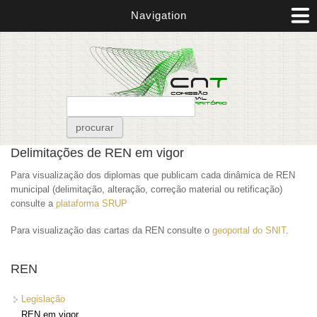
Passar para o conteúdo principal
Navigation
Formulário de pesquisa
procurar
Está aqui
Delimitações de REN em vigor
Para visualização dos diplomas que publicam cada dinâmica de REN
municipal (delimitação, alteração, correção material ou retificação)
consulte a
plataforma
SRUP
Para visualização das cartas da REN consulte o
geoportal do SNIT
.
REN
Legislação
REN em vigor