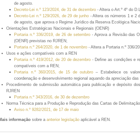
de agosto.
Decreto-Lei n.º 123/2024, de 31 de dezembro
- Altera o Art.º 4º do D.
Decreto-Lei n.º 129/2026, de 29 de junho
- Altera os números 1 e 2 d
de agosto, que aprova o Regime Jurídico da Reserva Ecológica Naci
Orientações Estratégicas Nacionais e Regionais (OENR)
Portaria n.º 336/2019, de 26 de setembro
- Aprova a Revisão das Or
(OENR) previstas no RJREN;
Portaria n.º 264/2020, de 1 de novembro
- Altera a Portaria n.º 336/2
Usos e ações compatíveis com a REN
Portaria n.º 419/2012, de 20 de dezembro
- Define as condições e re
compatíveis com a REN;
Portaria n.º 360/2015, de 15 de outubro
– Estabelece os valor
coordenação e desenvolvimento regional aquando da apreciação das
Procedimento de submissão automática para publicação e depósito dos
RJREN
Portaria n.º 343/2016, de 30 de dezembro
Norma Técnica para a Produção e Reprodução das Cartas de Delimitaçã
Aviso n.º 9282/2021, de 17 de maio
Mais informação
sobre a
anterior legislação
aplicável a REN.