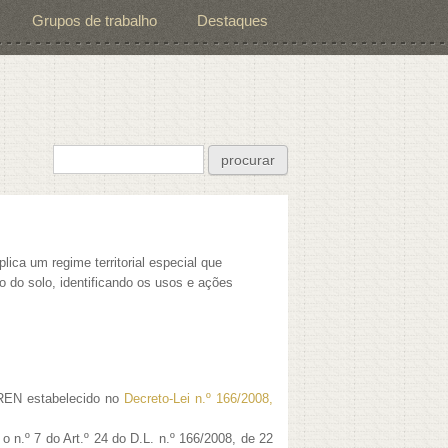
Grupos de trabalho
Destaques
Formulário de pesquisa
procurar
lica um regime territorial especial que
 do solo, identificando os usos e ações
JREN estabelecido no
Decreto-Lei n.º 166/2008,
o n.º 7 do Art.º 24 do D.L. n.º 166/2008, de 22