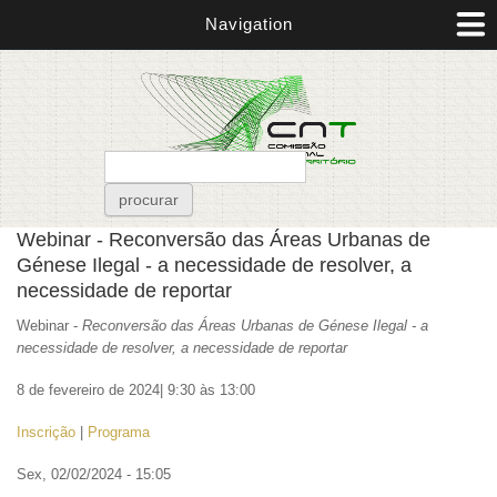
Passar para o conteúdo principal
Navigation
Formulário de pesquisa
procurar
Está aqui
Webinar - Reconversão das Áreas Urbanas de
Génese Ilegal - a necessidade de resolver, a
necessidade de reportar
Webinar -
Reconversão das Áreas Urbanas de Génese Ilegal - a
necessidade de resolver, a necessidade de reportar
8 de fevereiro de 2024| 9:30 às 13:00
Inscrição
|
Programa
Sex, 02/02/2024 - 15:05